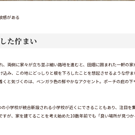
放感がある
した佇まい
れ、両側に家々が立ち並ぶ細い路地を進むと、田畑に囲まれた一軒の家
け込み、この地にどっしりと根を下ろしたことを想起させるような佇ま
着くと気づくのは、ベンガラ色の鮮やかなアクセント。ポーチの庇の下
つの小学校が統合新設される小学校が近くにできることもあり、注目を
ですが、家を建てることを考え始めた10数年前でも「良い場所が見つか