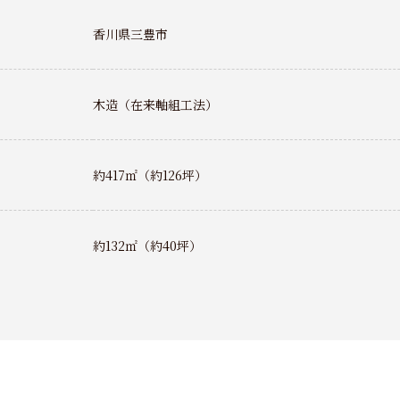
香川県三豊市
木造（在来軸組工法）
約417㎡（約126坪）
約132㎡（約40坪）