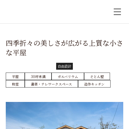
四季折々の美しさが広がる上質な小さ
な平屋
自由設計
平屋
30坪未満
ガルバリウム
そとん壁
和室
書斎・テレワークスペース
造作キッチン