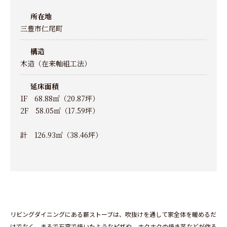
所在地
三豊市仁尾町
構造
木造（在来軸組工法）
延床面積
1F 68.88㎡（20.87坪）
2F 58.05㎡（17.59坪）
計 126.93㎡（38.46坪）
リビングダイニングにある薪ストーブは、吹抜けを通して家全体を暖めるだ
けでなく、まるで石窯で焼いたようなピザや、ホクホクの焼き芋などが作る