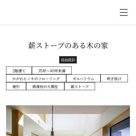
薪ストーブのある木の家
自由設計
2階建て
35坪〜40坪未満
かがわヒノキのフローリング
ガルバリウム
吹き抜け
焼杉
県産桧の大黒柱
薪ストーブ